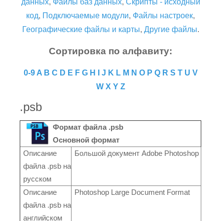
данных
,
Файлы баз данных
,
Скрипты - исходный
код
,
Подключаемые модули
,
Файлы настроек
,
Географические файлы и карты
,
Другие файлы
.
Сортировка по алфавиту:
0-9
A
B
C
D
E
F
G
H
I
J
K
L
M
N
O
P
Q
R
S
T
U
V
W
X
Y
Z
.psb
Формат файла .psb
Основной формат
Описание
Большой документ Adobe Photoshop
файла .psb на
русском
Описание
Photoshop Large Document Format
файла .psb на
английском