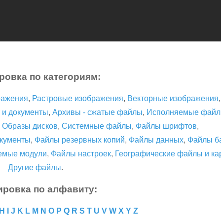
ровка по категориям:
ражения
,
Растровые изображения
,
Векторные изображения
 и документы
,
Архивы - сжатые файлы
,
Исполняемые фай
,
Образы дисков
,
Системные файлы
,
Файлы шрифтов
,
кументы
,
Файлы резервных копий
,
Файлы данных
,
Файлы б
емые модули
,
Файлы настроек
,
Географические файлы и ка
Другие файлы
.
ировка по алфавиту:
H
I
J
K
L
M
N
O
P
Q
R
S
T
U
V
W
X
Y
Z