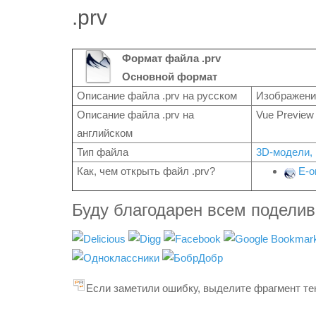
.prv
Формат файла .prv
Основной формат
Описание файла .prv на русском
Изображение
Описание файла .prv на
Vue Preview 
английском
Тип файла
3D-модели,
Как, чем открыть файл .prv?
E-o
Буду благодарен всем подели
Если заметили ошибку, выделите фрагмент тек