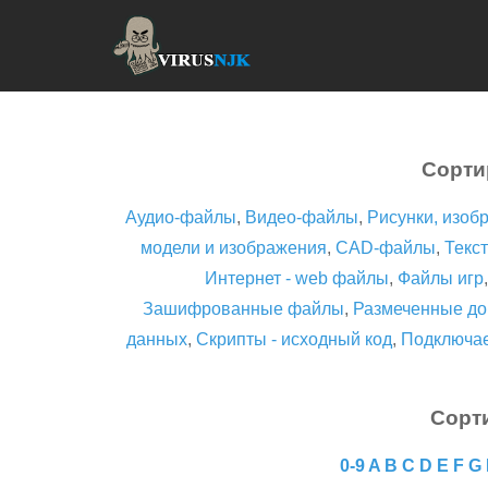
Сорти
Аудио-файлы
,
Видео-файлы
,
Рисунки, изоб
модели и изображения
,
CAD-файлы
,
Текст
Интернет - web файлы
,
Файлы игр
Зашифрованные файлы
,
Размеченные до
данных
,
Скрипты - исходный код
,
Подключа
Сорт
0-9
A
B
C
D
E
F
G