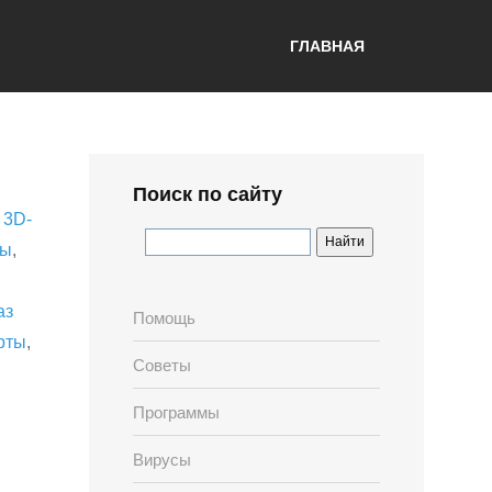
ГЛАВНАЯ
Поиск по сайту
,
3D-
лы
,
аз
Помощь
рты
,
Советы
Программы
Вирусы