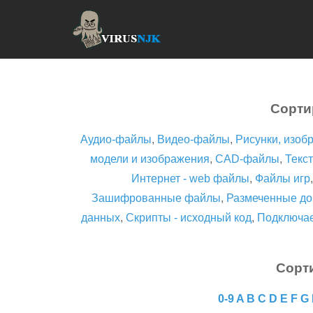
Сорти
Аудио-файлы
,
Видео-файлы
,
Рисунки, изоб
модели и изображения
,
CAD-файлы
,
Текст
Интернет - web файлы
,
Файлы игр
Зашифрованные файлы
,
Размеченные до
данных
,
Скрипты - исходный код
,
Подключа
Сорт
0-9
A
B
C
D
E
F
G