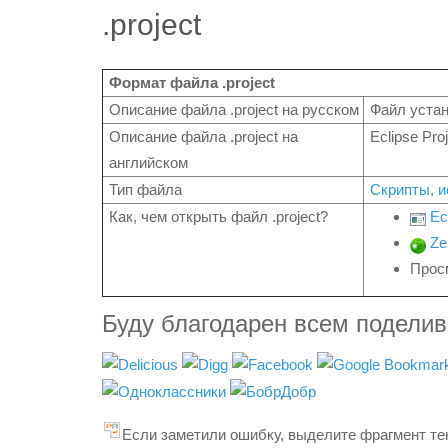
.project
Формат файла .project
Описание файла .project на русском
Файл устан
Описание файла .project на
Eclipse Proj
английском
Тип файла
Скрипты, 
Как, чем открыть файл .project?
Ec
Ze
Прос
Буду благодарен всем подели
Если заметили ошибку, выделите фрагмент тек