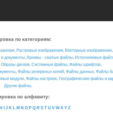
ровка по категориям:
ражения
,
Растровые изображения
,
Векторные изображения
 и документы
,
Архивы - сжатые файлы
,
Исполняемые фай
,
Образы дисков
,
Системные файлы
,
Файлы шрифтов
,
кументы
,
Файлы резервных копий
,
Файлы данных
,
Файлы б
емые модули
,
Файлы настроек
,
Географические файлы и ка
Другие файлы
.
ировка по алфавиту:
H
I
J
K
L
M
N
O
P
Q
R
S
T
U
V
W
X
Y
Z