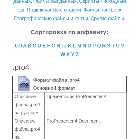
данных
,
Файлы баз данных
,
Скрипты - исходный
код
,
Подключаемые модули
,
Файлы настроек
,
Географические файлы и карты
,
Другие файлы
.
Сортировка по алфавиту:
0-9
A
B
C
D
E
F
G
H
I
J
K
L
M
N
O
P
Q
R
S
T
U
V
W
X
Y
Z
.pro4
Формат файла .pro4
Основной формат
Описание
Презентация ProPresenter 4
файла .pro4
на русском
Описание
ProPresenter 4 Document
файла .pro4
на