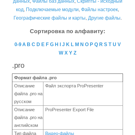
данных
,
Файлы баз данных
,
Скрипты - исходный
код
,
Подключаемые модули
,
Файлы настроек
,
Географические файлы и карты
,
Другие файлы
.
Сортировка по алфавиту:
0-9
A
B
C
D
E
F
G
H
I
J
K
L
M
N
O
P
Q
R
S
T
U
V
W
X
Y
Z
.pro
Формат файла .pro
Описание
Файл экспорта ProPresenter
файла .pro на
русском
Описание
ProPresenter Export File
файла .pro на
английском
Тип файла
Видео-файлы