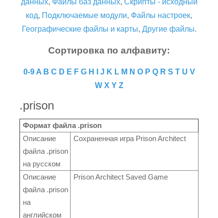
данных
,
Файлы баз данных
,
Скрипты - исходный
код
,
Подключаемые модули
,
Файлы настроек
,
Географические файлы и карты
,
Другие файлы
.
Сортировка по алфавиту:
0-9
A
B
C
D
E
F
G
H
I
J
K
L
M
N
O
P
Q
R
S
T
U
V
W
X
Y
Z
.prison
Формат файла .prison
Описание
Сохраненная игра Prison Architect
файла .prison
на русском
Описание
Prison Architect Saved Game
файла .prison
на
английском