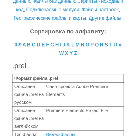
данных
,
Файлы баз данных
,
Скрипты - исходный
код
,
Подключаемые модули
,
Файлы настроек
,
Географические файлы и карты
,
Другие файлы
.
Сортировка по алфавиту:
0-9
A
B
C
D
E
F
G
H
I
J
K
L
M
N
O
P
Q
R
S
T
U
V
W
X
Y
Z
.prel
Формат файла .prel
Описание
Файл проекта Adobe Premiere
файла .prel на
Elements
русском
Описание
Premiere Elements Project File
файла .prel на
английском
Тип файла
Видео-файлы