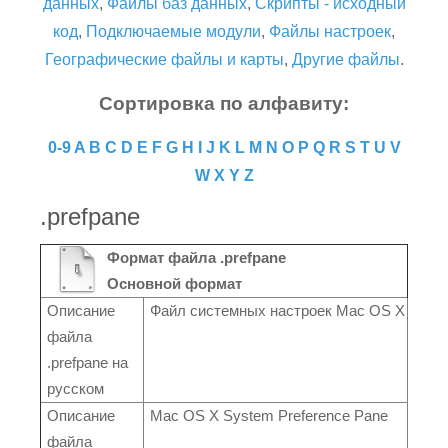
данных
,
Файлы баз данных
,
Скрипты - исходный
код
,
Подключаемые модули
,
Файлы настроек
,
Географические файлы и карты
,
Другие файлы
.
Сортировка по алфавиту:
0-9
A
B
C
D
E
F
G
H
I
J
K
L
M
N
O
P
Q
R
S
T
U
V
W
X
Y
Z
.prefpane
Формат файла .prefpane
Основной формат
Описание
Файл системных настроек Mac OS X
файла
.prefpane на
русском
Описание
Mac OS X System Preference Pane
файла