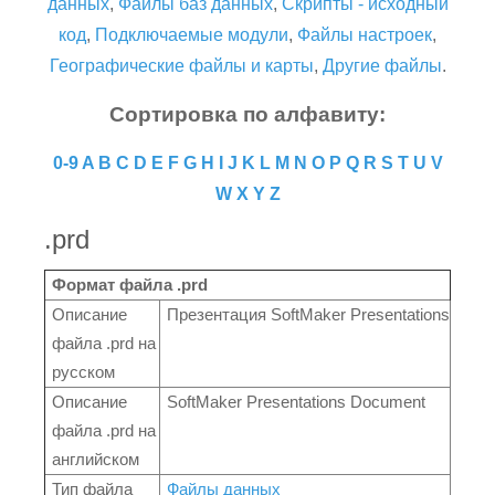
данных
,
Файлы баз данных
,
Скрипты - исходный
код
,
Подключаемые модули
,
Файлы настроек
,
Географические файлы и карты
,
Другие файлы
.
Сортировка по алфавиту:
0-9
A
B
C
D
E
F
G
H
I
J
K
L
M
N
O
P
Q
R
S
T
U
V
W
X
Y
Z
.prd
Формат файла .prd
Описание
Презентация SoftMaker Presentations
файла .prd на
русском
Описание
SoftMaker Presentations Document
файла .prd на
английском
Тип файла
Файлы данных