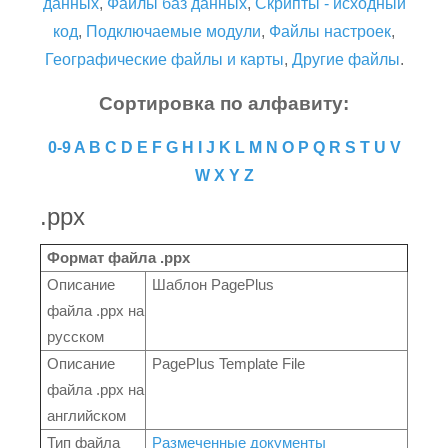
данных
,
Файлы баз данных
,
Скрипты - исходный
код
,
Подключаемые модули
,
Файлы настроек
,
Географические файлы и карты
,
Другие файлы
.
Сортировка по алфавиту:
0-9
A
B
C
D
E
F
G
H
I
J
K
L
M
N
O
P
Q
R
S
T
U
V
W
X
Y
Z
.ppx
Формат файла .ppx
Описание
Шаблон PagePlus
файла .ppx на
русском
Описание
PagePlus Template File
файла .ppx на
английском
Тип файла
Размеченные документы