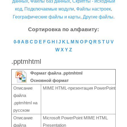
данных
,
Файлы баз данных
,
Скрипты - исходный
код
,
Подключаемые модули
,
Файлы настроек
,
Географические файлы и карты
,
Другие файлы
.
Сортировка по алфавиту:
0-9
A
B
C
D
E
F
G
H
I
J
K
L
M
N
O
P
Q
R
S
T
U
V
W
X
Y
Z
.pptmhtml
Формат файла .pptmhtml
Основной формат
Описание
MIME HTML-презентация PowerPoint
файла
.pptmhtml на
русском
Описание
Microsoft PowerPoint MIME HTML
файла
Presentation