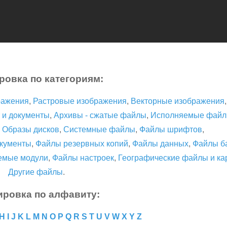
ровка по категориям:
ражения
,
Растровые изображения
,
Векторные изображения
 и документы
,
Архивы - сжатые файлы
,
Исполняемые фай
,
Образы дисков
,
Системные файлы
,
Файлы шрифтов
,
кументы
,
Файлы резервных копий
,
Файлы данных
,
Файлы б
емые модули
,
Файлы настроек
,
Географические файлы и ка
Другие файлы
.
ировка по алфавиту:
H
I
J
K
L
M
N
O
P
Q
R
S
T
U
V
W
X
Y
Z