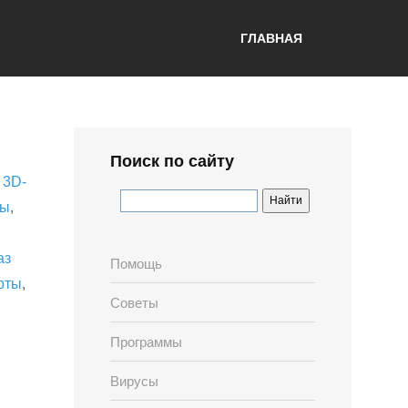
ГЛАВНАЯ
Поиск по сайту
,
3D-
лы
,
аз
Помощь
рты
,
Советы
Программы
Вирусы