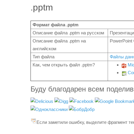
.pptm
Формат файла .pptm
Описание файла .pptm на русском
Презентаци
Описание файла .pptm на
PowerPoint
английском
Тип файла
Файлы дан
Как, чем открыть файл .pptm?
Mi
Cor
Буду благодарен всем подели
Если заметили ошибку, выделите фрагмент тек