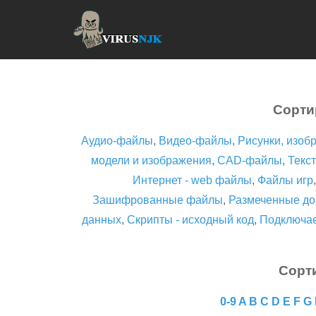
Сорти
Аудио-файлы
,
Видео-файлы
,
Рисунки, изоб
модели и изображения
,
CAD-файлы
,
Текст
Интернет - web файлы
,
Файлы игр
Зашифрованные файлы
,
Размеченные до
данных
,
Скрипты - исходный код
,
Подключа
Сорт
0-9
A
B
C
D
E
F
G