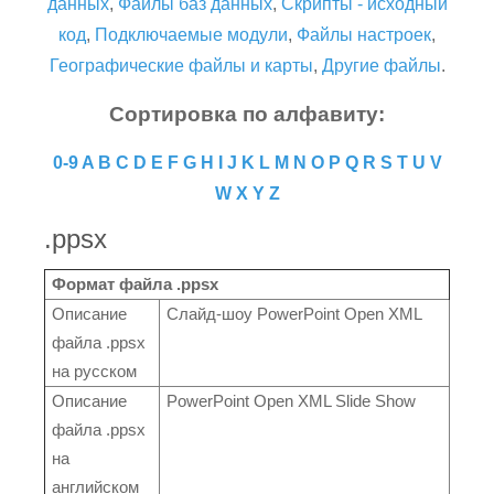
данных
,
Файлы баз данных
,
Скрипты - исходный
код
,
Подключаемые модули
,
Файлы настроек
,
Географические файлы и карты
,
Другие файлы
.
Сортировка по алфавиту:
0-9
A
B
C
D
E
F
G
H
I
J
K
L
M
N
O
P
Q
R
S
T
U
V
W
X
Y
Z
.ppsx
Формат файла .ppsx
Описание
Слайд-шоу PowerPoint Open XML
файла .ppsx
на русском
Описание
PowerPoint Open XML Slide Show
файла .ppsx
на
английском