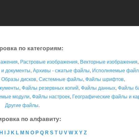
ровка по категориям:
ражения
,
Растровые изображения
,
Векторные изображения
 и документы
,
Архивы - сжатые файлы
,
Исполняемые фай
,
Образы дисков
,
Системные файлы
,
Файлы шрифтов
,
кументы
,
Файлы резервных копий
,
Файлы данных
,
Файлы б
емые модули
,
Файлы настроек
,
Географические файлы и ка
Другие файлы
.
ировка по алфавиту:
H
I
J
K
L
M
N
O
P
Q
R
S
T
U
V
W
X
Y
Z