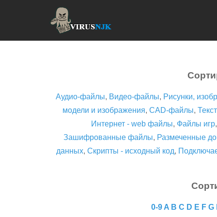
Сорти
Аудио-файлы
,
Видео-файлы
,
Рисунки, изоб
модели и изображения
,
CAD-файлы
,
Текст
Интернет - web файлы
,
Файлы игр
Зашифрованные файлы
,
Размеченные до
данных
,
Скрипты - исходный код
,
Подключа
Сорт
0-9
A
B
C
D
E
F
G