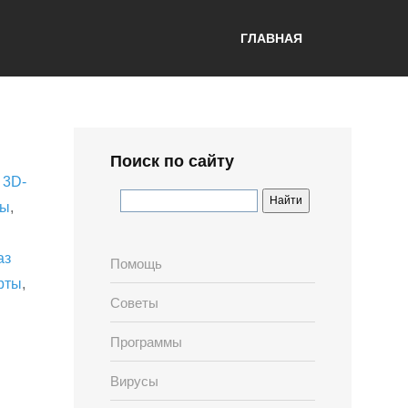
ГЛАВНАЯ
Поиск по сайту
,
3D-
лы
,
аз
Помощь
рты
,
Советы
Программы
Вирусы