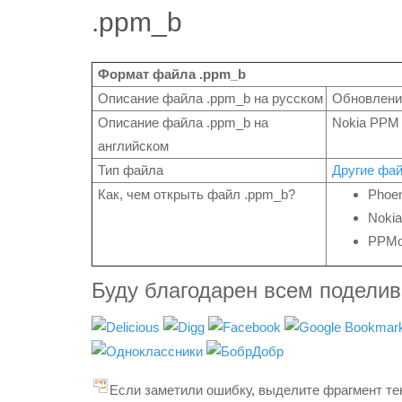
.ppm_b
Формат файла .ppm_b
Описание файла .ppm_b на русском
Обновлени
Описание файла .ppm_b на
Nokia PPM 
английском
Тип файла
Другие фа
Как, чем открыть файл .ppm_b?
Phoen
Nokia
PPMo
Буду благодарен всем подели
Если заметили ошибку, выделите фрагмент тек