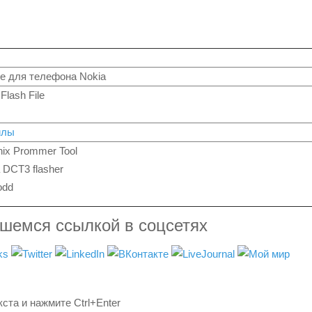
е для телефона Nokia
Flash File
йлы
ix Prommer Tool
 DCT3 flasher
dd
вшемся ссылкой в соцсетях
ста и нажмите Ctrl+Enter