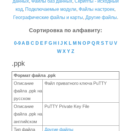
данных
,
Файлы баз данных
,
Скрипты - исходный
код
,
Подключаемые модули
,
Файлы настроек
,
Географические файлы и карты
,
Другие файлы
.
Сортировка по алфавиту:
0-9
A
B
C
D
E
F
G
H
I
J
K
L
M
N
O
P
Q
R
S
T
U
V
W
X
Y
Z
.ppk
Формат файла .ppk
Описание
Файл приватного ключа PuTTY
файла .ppk на
русском
Описание
PuTTY Private Key File
файла .ppk на
английском
Тип файла
Другие файлы