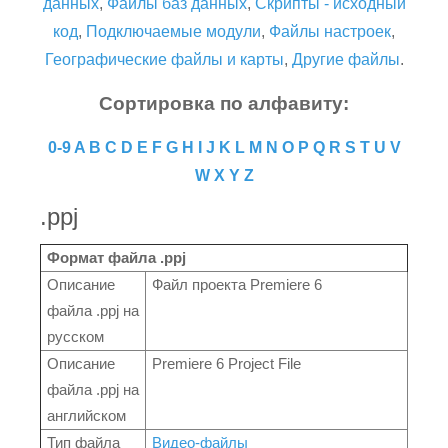
данных
,
Файлы баз данных
,
Скрипты - исходный
код
,
Подключаемые модули
,
Файлы настроек
,
Географические файлы и карты
,
Другие файлы
.
Сортировка по алфавиту:
0-9
A
B
C
D
E
F
G
H
I
J
K
L
M
N
O
P
Q
R
S
T
U
V
W
X
Y
Z
.ppj
Формат файла .ppj
Описание
Файл проекта Premiere 6
файла .ppj на
русском
Описание
Premiere 6 Project File
файла .ppj на
английском
Тип файла
Видео-файлы