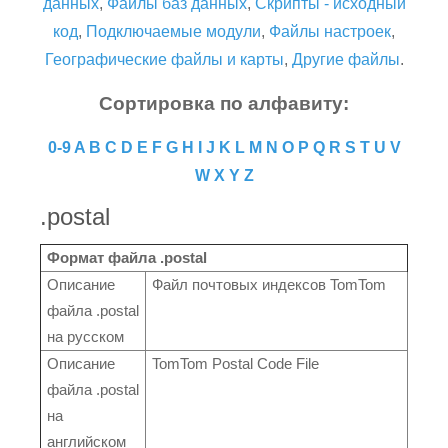
данных
,
Файлы баз данных
,
Скрипты - исходный
код
,
Подключаемые модули
,
Файлы настроек
,
Географические файлы и карты
,
Другие файлы
.
Сортировка по алфавиту:
0-9
A
B
C
D
E
F
G
H
I
J
K
L
M
N
O
P
Q
R
S
T
U
V
W
X
Y
Z
.postal
Формат файла .postal
Описание
Файл почтовых индексов TomTom
файла .postal
на русском
Описание
TomTom Postal Code File
файла .postal
на
английском