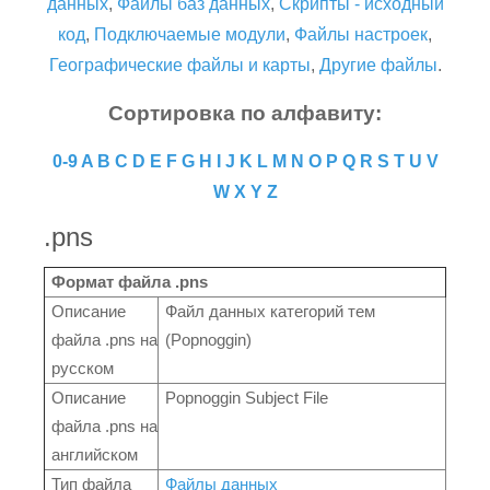
данных
,
Файлы баз данных
,
Скрипты - исходный
код
,
Подключаемые модули
,
Файлы настроек
,
Географические файлы и карты
,
Другие файлы
.
Сортировка по алфавиту:
0-9
A
B
C
D
E
F
G
H
I
J
K
L
M
N
O
P
Q
R
S
T
U
V
W
X
Y
Z
.pns
Формат файла .pns
Описание
Файл данных категорий тем
файла .pns на
(Popnoggin)
русском
Описание
Popnoggin Subject File
файла .pns на
английском
Тип файла
Файлы данных