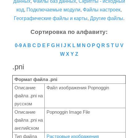
данных
,
Файлы баз данных
,
Скрипты - исходный
код
,
Подключаемые модули
,
Файлы настроек
,
Географические файлы и карты
,
Другие файлы
.
Сортировка по алфавиту:
0-9
A
B
C
D
E
F
G
H
I
J
K
L
M
N
O
P
Q
R
S
T
U
V
W
X
Y
Z
.pni
Формат файла .pni
Описание
Файл изображения Popnoggin
файла .pni на
русском
Описание
Popnoggin Image File
файла .pni на
английском
Тип файла
Растровые изображения