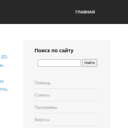
ГЛАВНАЯ
Поиск по сайту
,
3D-
лы
,
аз
Помощь
рты
,
Советы
Программы
Вирусы