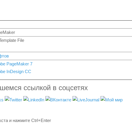
geMaker
emplate File
фтов
be PageMaker 7
be InDesign CC
вшемся ссылкой в соцсетях
ста и нажмите Ctrl+Enter