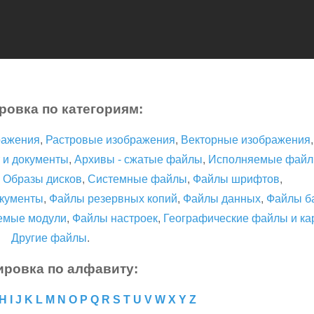
ровка по категориям:
ражения
,
Растровые изображения
,
Векторные изображения
 и документы
,
Архивы - сжатые файлы
,
Исполняемые фай
,
Образы дисков
,
Системные файлы
,
Файлы шрифтов
,
кументы
,
Файлы резервных копий
,
Файлы данных
,
Файлы б
емые модули
,
Файлы настроек
,
Географические файлы и ка
Другие файлы
.
ировка по алфавиту:
H
I
J
K
L
M
N
O
P
Q
R
S
T
U
V
W
X
Y
Z