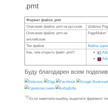
.pmt
Формат файла .pmt
Описание файла .pmt на русском
Шаблон Pa
Описание файла .pmt на
PageMaker T
английском
Тип файла
Файлы шри
Как, чем открыть файл .pmt?
Ado
Ado
Буду благодарен всем подели
Если заметили ошибку, выделите фрагмент тек