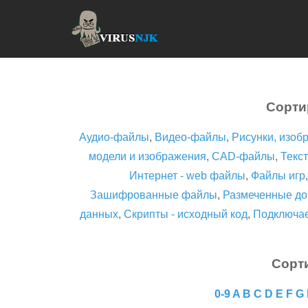
Сорти
Аудио-файлы
,
Видео-файлы
,
Рисунки, изоб
модели и изображения
,
CAD-файлы
,
Текст
Интернет - web файлы
,
Файлы игр
Зашифрованные файлы
,
Размеченные до
данных
,
Скрипты - исходный код
,
Подключа
Сорт
0-9
A
B
C
D
E
F
G