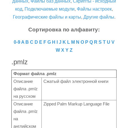
данных
,
Файлы баз данных
,
Скрипты - исходный
код
,
Подключаемые модули
,
Файлы настроек
,
Географические файлы и карты
,
Другие файлы
.
Сортировка по алфавиту:
0-9
A
B
C
D
E
F
G
H
I
J
K
L
M
N
O
P
Q
R
S
T
U
V
W
X
Y
Z
.pmlz
Формат файла .pmlz
Описание
Сжатый файл электронной книги
файла .pmlz
на русском
Описание
Zipped Palm Markup Language File
файла .pmlz
на
английском