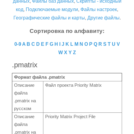
данных
,
Файлы баз данных
,
Скрипты - исходный
код
,
Подключаемые модули
,
Файлы настроек
,
Географические файлы и карты
,
Другие файлы
.
Сортировка по алфавиту:
0-9
A
B
C
D
E
F
G
H
I
J
K
L
M
N
O
P
Q
R
S
T
U
V
W
X
Y
Z
.pmatrix
Формат файла .pmatrix
Описание
Файл проекта Priority Matrix
файла
.pmatrix на
русском
Описание
Priority Matrix Project File
файла
.pmatrix на