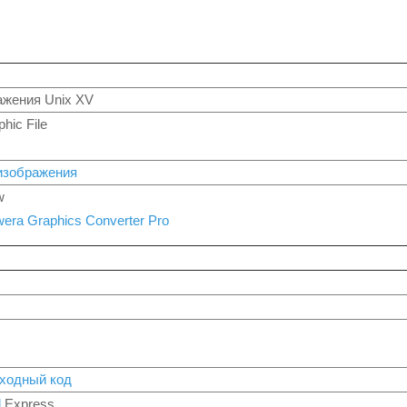
ажения Unix XV
hic File
изображения
w
era Graphics Converter Pro
сходный код
l
Express