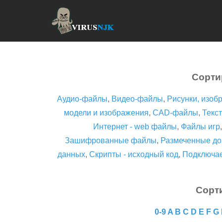
Сорти
Аудио-файлы
,
Видео-файлы
,
Рисунки, изоб
модели и изображения
,
CAD-файлы
,
Текст
Интернет - web файлы
,
Файлы игр
Зашифрованные файлы
,
Размеченные до
данных
,
Скрипты - исходный код
,
Подключа
Сорт
0-9
A
B
C
D
E
F
G