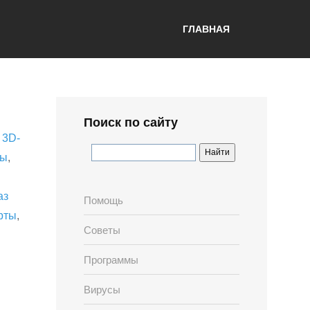
ГЛАВНАЯ
Поиск по сайту
,
3D-
лы
,
аз
Помощь
рты
,
Советы
Программы
Вирусы