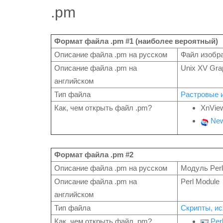
.pm
Формат файла .pm #1 (наиболее вероятный)
Описание файла .pm на русском
Файл изобр
Описание файла .pm на
Unix XV Grap
английском
Тип файла
Растровые 
Как, чем открыть файл .pm?
XnVie
New
Формат файла .pm #2
Описание файла .pm на русском
Модуль Perl
Описание файла .pm на
Perl Module
английском
Тип файла
Скрипты, и
Как, чем открыть файл .pm?
Per