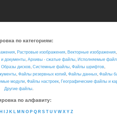
ровка по категориям:
ражения
,
Растровые изображения
,
Векторные изображения
 и документы
,
Архивы - сжатые файлы
,
Исполняемые фай
,
Образы дисков
,
Системные файлы
,
Файлы шрифтов
,
кументы
,
Файлы резервных копий
,
Файлы данных
,
Файлы б
емые модули
,
Файлы настроек
,
Географические файлы и ка
Другие файлы
.
ировка по алфавиту:
H
I
J
K
L
M
N
O
P
Q
R
S
T
U
V
W
X
Y
Z