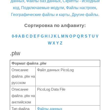
данных
,
Файлы баз данных
,
Скрипты - исходный
код
,
Подключаемые модули
,
Файлы настроек
,
Географические файлы и карты
,
Другие файлы
.
Сортировка по алфавиту:
0-9
A
B
C
D
E
F
G
H
I
J
K
L
M
N
O
P
Q
R
S
T
U
V
W
X
Y
Z
.plw
Формат файла .plw
Описание
Файл данных PicoLog
файла .plw на
русском
Описание
PicoLog Data File
файла .plw на
английском
Тип файла
Файлы данных