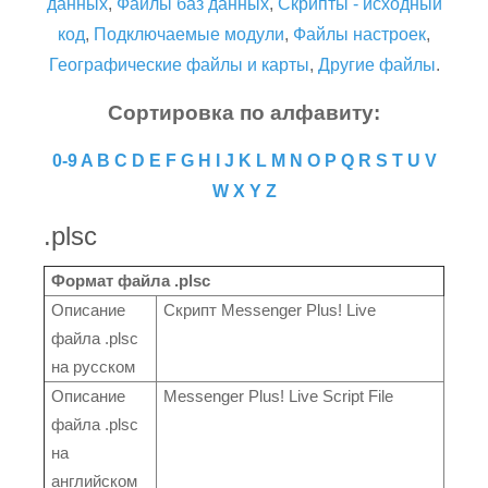
данных
,
Файлы баз данных
,
Скрипты - исходный
код
,
Подключаемые модули
,
Файлы настроек
,
Географические файлы и карты
,
Другие файлы
.
Сортировка по алфавиту:
0-9
A
B
C
D
E
F
G
H
I
J
K
L
M
N
O
P
Q
R
S
T
U
V
W
X
Y
Z
.plsc
Формат файла .plsc
Описание
Скрипт Messenger Plus! Live
файла .plsc
на русском
Описание
Messenger Plus! Live Script File
файла .plsc
на
английском