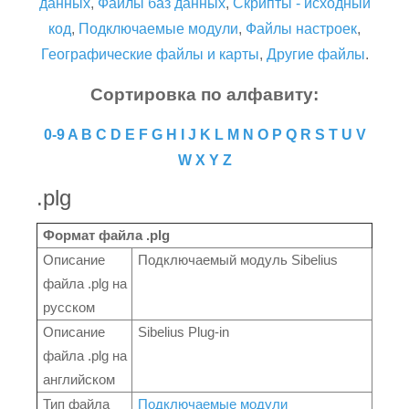
данных
,
Файлы баз данных
,
Скрипты - исходный
код
,
Подключаемые модули
,
Файлы настроек
,
Географические файлы и карты
,
Другие файлы
.
Сортировка по алфавиту:
0-9
A
B
C
D
E
F
G
H
I
J
K
L
M
N
O
P
Q
R
S
T
U
V
W
X
Y
Z
.plg
Формат файла .plg
Описание
Подключаемый модуль Sibelius
файла .plg на
русском
Описание
Sibelius Plug-in
файла .plg на
английском
Тип файла
Подключаемые модули