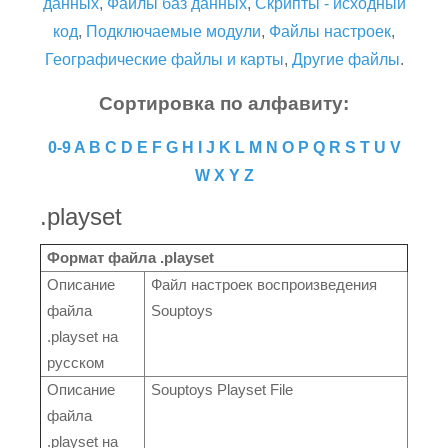
данных
,
Файлы баз данных
,
Скрипты - исходный
код
,
Подключаемые модули
,
Файлы настроек
,
Географические файлы и карты
,
Другие файлы
.
Сортировка по алфавиту:
0-9
A
B
C
D
E
F
G
H
I
J
K
L
M
N
O
P
Q
R
S
T
U
V
W
X
Y
Z
.playset
Формат файла .playset
Описание
Файл настроек воспроизведения
файла
Souptoys
.playset на
русском
Описание
Souptoys Playset File
файла
.playset на