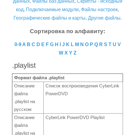
данных
,
Файлы баз данных
,
Скрипты - исходный
код
,
Подключаемые модули
,
Файлы настроек
,
Географические файлы и карты
,
Другие файлы
.
Сортировка по алфавиту:
0-9
A
B
C
D
E
F
G
H
I
J
K
L
M
N
O
P
Q
R
S
T
U
V
W
X
Y
Z
.playlist
Формат файла .playlist
Описание
Список воспроизведения CyberLink
файла
PowerDVD
.playlist на
русском
Описание
CyberLink PowerDVD Playlist
файла
.playlist на