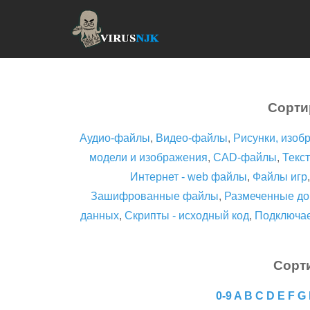
Сорти
Аудио-файлы
,
Видео-файлы
,
Рисунки, изоб
модели и изображения
,
CAD-файлы
,
Текст
Интернет - web файлы
,
Файлы игр
Зашифрованные файлы
,
Размеченные до
данных
,
Скрипты - исходный код
,
Подключа
Сорт
0-9
A
B
C
D
E
F
G