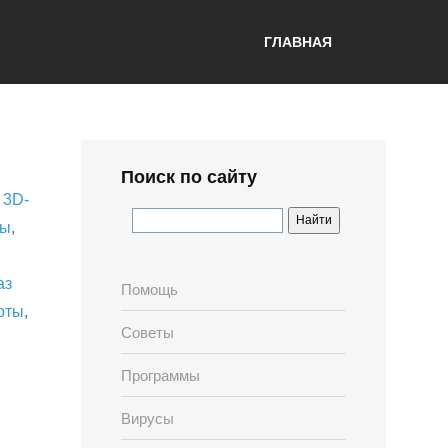
ГЛАВНАЯ
Поиск по сайту
,
3D-
лы
,
аз
Помощь
рты
,
Советы
Программы
Вирусы