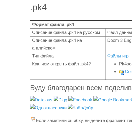
.pk4
Формат файла .pk4
Описание файла .pk4 на русском
Файл данных
Описание файла .pk4 на
Doom 3 Engi
английском
Тип файла
Файлы игр
Как, чем открыть файл .pk4?
Pk4sc
Cor
Буду благодарен всем подели
Если заметили ошибку, выделите фрагмент тек