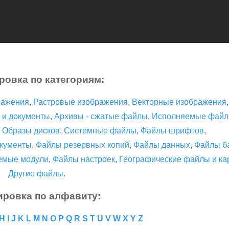
ровка по категориям:
ражения
,
Растровые изображения
,
Векторные изображения
 и документы
,
Архивы - сжатые файлы
,
Исполняемые фай
,
Образы дисков
,
Системные файлы
,
Файлы шрифтов
,
кументы
,
Файлы резервных копий
,
Файлы данных
,
Файлы б
емые модули
,
Файлы настроек
,
Географические файлы и ка
Другие файлы
.
ировка по алфавиту:
H
I
J
K
L
M
N
O
P
Q
R
S
T
U
V
W
X
Y
Z