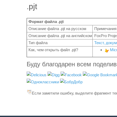
.pjt
Формат файла .pjt
Описание файла .pjt на русском
Примечания 
Описание файла .pjt на английском
FoxPro Proj
Тип файла
Текст, доку
Как, чем открыть файл .pjt?
Mic
Буду благодарен всем подели
Если заметили ошибку, выделите фрагмент тек