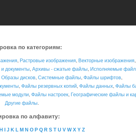
ровка по категориям:
ражения
,
Растровые изображения
,
Векторные изображения
 и документы
,
Архивы - сжатые файлы
,
Исполняемые фай
,
Образы дисков
,
Системные файлы
,
Файлы шрифтов
,
кументы
,
Файлы резервных копий
,
Файлы данных
,
Файлы б
емые модули
,
Файлы настроек
,
Географические файлы и ка
Другие файлы
.
ировка по алфавиту:
H
I
J
K
L
M
N
O
P
Q
R
S
T
U
V
W
X
Y
Z