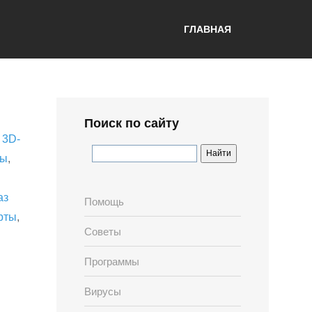
ГЛАВНАЯ
Поиск по сайту
,
3D-
лы
,
аз
Помощь
рты
,
Советы
Программы
Вирусы