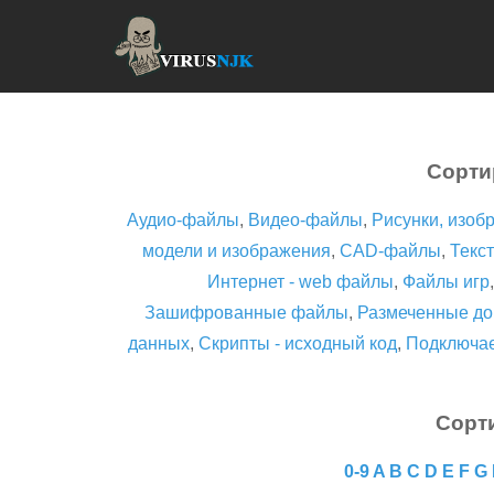
Сорти
Аудио-файлы
,
Видео-файлы
,
Рисунки, изоб
модели и изображения
,
CAD-файлы
,
Текст
Интернет - web файлы
,
Файлы игр
Зашифрованные файлы
,
Размеченные до
данных
,
Скрипты - исходный код
,
Подключа
Сорт
0-9
A
B
C
D
E
F
G