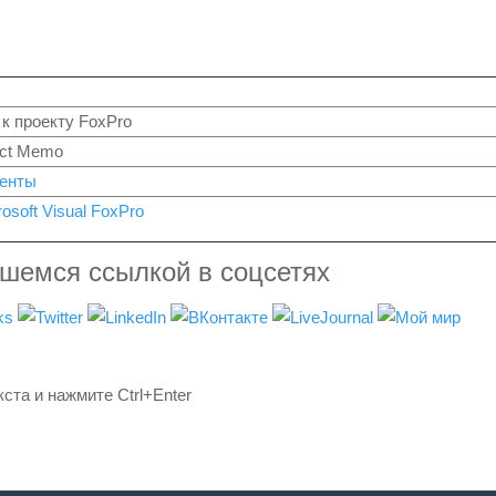
к проекту FoxPro
ect Memo
менты
rosoft Visual FoxPro
вшемся ссылкой в соцсетях
ста и нажмите Ctrl+Enter