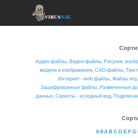
Сорти
Аудио-файлы
,
Видео-файлы
,
Рисунки, изоб
модели и изображения
,
CAD-файлы
,
Текст
Интернет - web файлы
,
Файлы игр
Зашифрованные файлы
,
Размеченные до
данных
,
Скрипты - исходный код
,
Подключа
Сорт
0-9
A
B
C
D
E
F
G