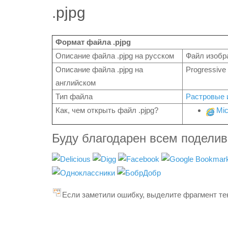
.pjpg
Формат файла .pjpg
Описание файла .pjpg на русском
Файл изобр
Описание файла .pjpg на
Progressiv
английском
Тип файла
Растровые 
Как, чем открыть файл .pjpg?
Mic
Буду благодарен всем подели
Если заметили ошибку, выделите фрагмент тек