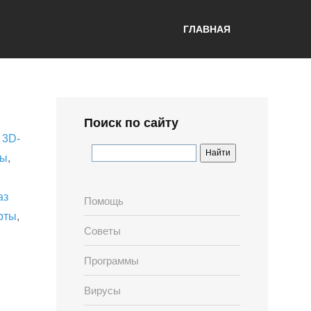
ГЛАВНАЯ
Поиск по сайту
,
3D-
лы
,
аз
Помощь
рты
,
Советы
Программы
Вирусы