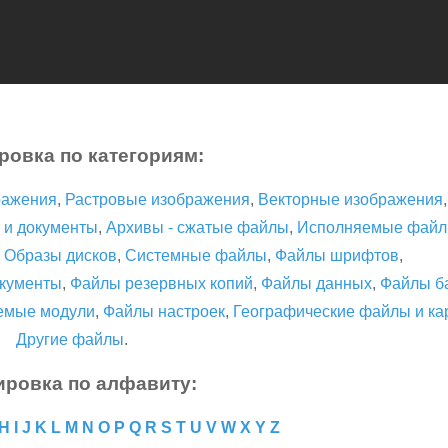
ровка по категориям:
ражения
,
Растровые изображения
,
Векторные изображения
 и документы
,
Архивы - сжатые файлы
,
Исполняемые фай
,
Образы дисков
,
Системные файлы
,
Файлы шрифтов
,
кументы
,
Файлы резервных копий
,
Файлы данных
,
Файлы б
емые модули
,
Файлы настроек
,
Географические файлы и ка
Другие файлы
.
ировка по алфавиту:
H
I
J
K
L
M
N
O
P
Q
R
S
T
U
V
W
X
Y
Z