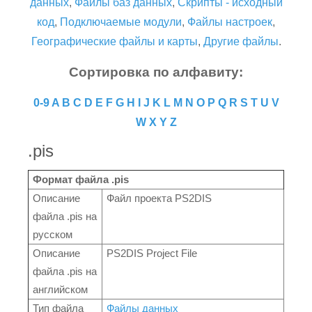
данных
,
Файлы баз данных
,
Скрипты - исходный
код
,
Подключаемые модули
,
Файлы настроек
,
Географические файлы и карты
,
Другие файлы
.
Сортировка по алфавиту:
0-9
A
B
C
D
E
F
G
H
I
J
K
L
M
N
O
P
Q
R
S
T
U
V
W
X
Y
Z
.pis
Формат файла .pis
Описание
Файл проекта PS2DIS
файла .pis на
русском
Описание
PS2DIS Project File
файла .pis на
английском
Тип файла
Файлы данных