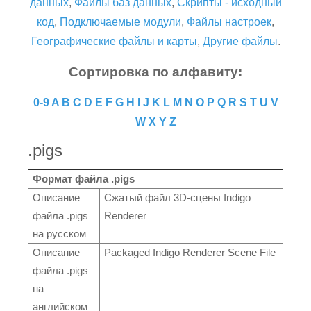
данных
,
Файлы баз данных
,
Скрипты - исходный
код
,
Подключаемые модули
,
Файлы настроек
,
Географические файлы и карты
,
Другие файлы
.
Сортировка по алфавиту:
0-9
A
B
C
D
E
F
G
H
I
J
K
L
M
N
O
P
Q
R
S
T
U
V
W
X
Y
Z
.pigs
Формат файла .pigs
Описание
Сжатый файл 3D-сцены Indigo
файла .pigs
Renderer
на русском
Описание
Packaged Indigo Renderer Scene File
файла .pigs
на
английском