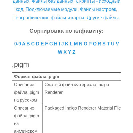
данных
,
Файлы баз данных
,
Скрипты - исходный
код
,
Подключаемые модули
,
Файлы настроек
,
Географические файлы и карты
,
Другие файлы
.
Сортировка по алфавиту:
0-9
A
B
C
D
E
F
G
H
I
J
K
L
M
N
O
P
Q
R
S
T
U
V
W
X
Y
Z
.pigm
Формат файла .pigm
Описание
Сжатый файл материала Indigo
файла .pigm
Renderer
на русском
Описание
Packaged Indigo Renderer Material File
файла .pigm
на
английском