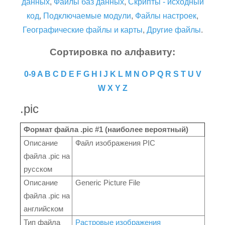
данных
,
Файлы баз данных
,
Скрипты - исходный
код
,
Подключаемые модули
,
Файлы настроек
,
Географические файлы и карты
,
Другие файлы
.
Сортировка по алфавиту:
0-9
A
B
C
D
E
F
G
H
I
J
K
L
M
N
O
P
Q
R
S
T
U
V
W
X
Y
Z
.pic
Формат файла .pic #1 (наиболее вероятный)
Описание
Файл изображения PIC
файла .pic на
русском
Описание
Generic Picture File
файла .pic на
английском
Тип файла
Растровые изображения