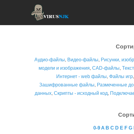
Сорти
Аудио-файлы
,
Видео-файлы
,
Рисунки, изоб
модели и изображения
,
CAD-файлы
,
Текст
Интернет - web файлы
,
Файлы игр
Зашифрованные файлы
,
Размеченные до
данных
,
Скрипты - исходный код
,
Подключа
Сорт
0-9
A
B
C
D
E
F
G