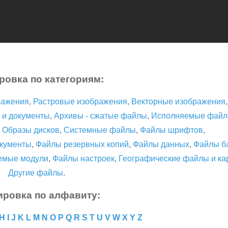
ровка по категориям:
ражения
,
Растровые изображения
,
Векторные изображения
 и документы
,
Архивы - сжатые файлы
,
Исполняемые фай
,
Образы дисков
,
Системные файлы
,
Файлы шрифтов
,
кументы
,
Файлы резервных копий
,
Файлы данных
,
Файлы б
емые модули
,
Файлы настроек
,
Географические файлы и ка
Другие файлы
.
ировка по алфавиту:
H
I
J
K
L
M
N
O
P
Q
R
S
T
U
V
W
X
Y
Z