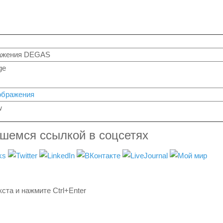
ажения DEGAS
ge
ображения
w
вшемся ссылкой в соцсетях
ста и нажмите Ctrl+Enter