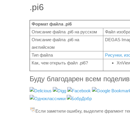
.pi6
Формат файла .pi6
Описание файла .pi6 на русском
Файл изобр
Описание файла .pi6 на
DEGAS Ima
английском
Тип файла
Рисунки, из
Как, чем открыть файл .pi6?
XnVie
Буду благодарен всем подели
Если заметили ошибку, выделите фрагмент тек