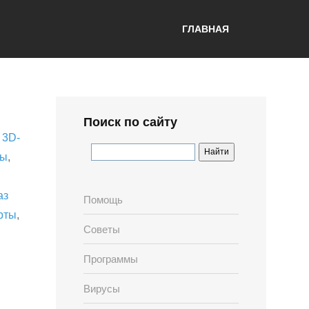
ГЛАВНАЯ
Поиск по сайту
,
3D-
лы
,
аз
Помощь
рты
,
Советы
Программы
Вирусы