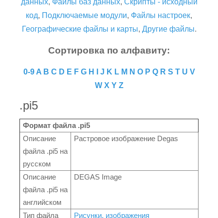
данных
,
Файлы баз данных
,
Скрипты - исходный
код
,
Подключаемые модули
,
Файлы настроек
,
Географические файлы и карты
,
Другие файлы
.
Сортировка по алфавиту:
0-9
A
B
C
D
E
F
G
H
I
J
K
L
M
N
O
P
Q
R
S
T
U
V
W
X
Y
Z
.pi5
Формат файла .pi5
Описание
Растровое изображение Degas
файла .pi5 на
русском
Описание
DEGAS Image
файла .pi5 на
английском
Тип файла
Рисунки, изображения