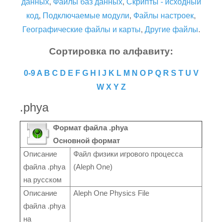
данных
,
Файлы баз данных
,
Скрипты - исходный
код
,
Подключаемые модули
,
Файлы настроек
,
Географические файлы и карты
,
Другие файлы
.
Сортировка по алфавиту:
0-9
A
B
C
D
E
F
G
H
I
J
K
L
M
N
O
P
Q
R
S
T
U
V
W
X
Y
Z
.phya
Формат файла .phya
Основной формат
Описание
Файл физики игрового процесса
файла .phya
(Aleph One)
на русском
Описание
Aleph One Physics File
файла .phya
на