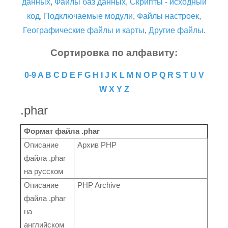
данных
,
Файлы баз данных
,
Скрипты - исходный
код
,
Подключаемые модули
,
Файлы настроек
,
Географические файлы и карты
,
Другие файлы
.
Сортировка по алфавиту:
0-9
A
B
C
D
E
F
G
H
I
J
K
L
M
N
O
P
Q
R
S
T
U
V
W
X
Y
Z
.phar
Формат файла .phar
Описание
Архив PHP
файла .phar
на русском
Описание
PHP Archive
файла .phar
на
английском