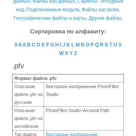
данных
,
Файлы баз данных
,
Скрипты - исходный
код
,
Подключаемые модули
,
Файлы настроек
,
Географические файлы и карты
,
Другие файлы
.
Сортировка по алфавиту:
0-9
A
B
C
D
E
F
G
H
I
J
K
L
M
N
O
P
Q
R
S
T
U
V
W
X
Y
Z
.pfv
Формат файла .pfv
Описание
Векторное изображение PhotoFiltre
файла .pfv на
Studio
русском
Описание
PhotoFiltre Studio Vectorial Path
файла .pfv на
английском
Тип файла
Векторные изображения