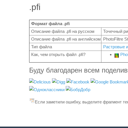
.pfi
Формат файла .pfi
Описание файла .pfi на русском
Точечный рис
Описание файла .pfi на английском
PhotoFiltre S
Тип файла
Растровые 
Как, чем открыть файл .pfi?
Phot
Буду благодарен всем подели
Если заметили ошибку, выделите фрагмент тек