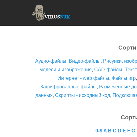
Сорти
Аудио-файлы
,
Видео-файлы
,
Рисунки, изоб
модели и изображения
,
CAD-файлы
,
Текст
Интернет - web файлы
,
Файлы игр
Зашифрованные файлы
,
Размеченные до
данных
,
Скрипты - исходный код
,
Подключа
Сорт
0-9
A
B
C
D
E
F
G