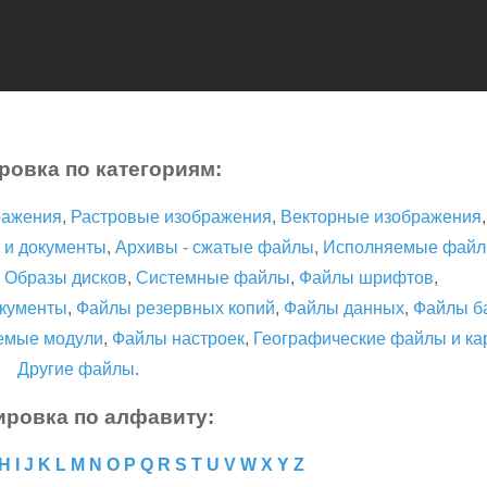
ровка по категориям:
ражения
,
Растровые изображения
,
Векторные изображения
 и документы
,
Архивы - сжатые файлы
,
Исполняемые фай
,
Образы дисков
,
Системные файлы
,
Файлы шрифтов
,
кументы
,
Файлы резервных копий
,
Файлы данных
,
Файлы б
емые модули
,
Файлы настроек
,
Географические файлы и ка
Другие файлы
.
ировка по алфавиту:
H
I
J
K
L
M
N
O
P
Q
R
S
T
U
V
W
X
Y
Z