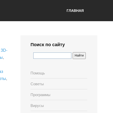
ГЛАВНАЯ
Поиск по сайту
,
3D-
лы
,
аз
Помощь
рты
,
Советы
Программы
Вирусы