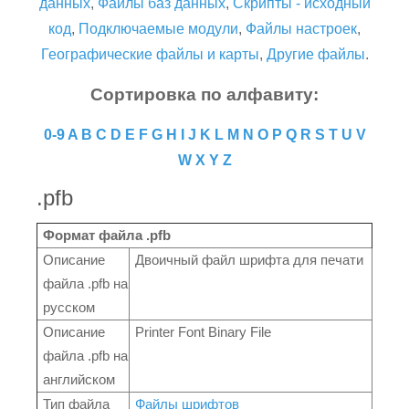
данных
,
Файлы баз данных
,
Скрипты - исходный
код
,
Подключаемые модули
,
Файлы настроек
,
Географические файлы и карты
,
Другие файлы
.
Сортировка по алфавиту:
0-9
A
B
C
D
E
F
G
H
I
J
K
L
M
N
O
P
Q
R
S
T
U
V
W
X
Y
Z
.pfb
Формат файла .pfb
Описание
Двоичный файл шрифта для печати
файла .pfb на
русском
Описание
Printer Font Binary File
файла .pfb на
английском
Тип файла
Файлы шрифтов