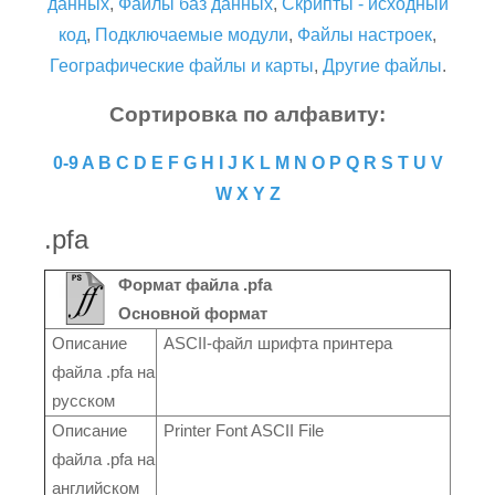
данных
,
Файлы баз данных
,
Скрипты - исходный
код
,
Подключаемые модули
,
Файлы настроек
,
Географические файлы и карты
,
Другие файлы
.
Сортировка по алфавиту:
0-9
A
B
C
D
E
F
G
H
I
J
K
L
M
N
O
P
Q
R
S
T
U
V
W
X
Y
Z
.pfa
Формат файла .pfa
Основной формат
Описание
ASCII-файл шрифта принтера
файла .pfa на
русском
Описание
Printer Font ASCII File
файла .pfa на
английском