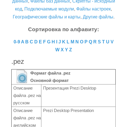
данных
,
Файлы баз данных
,
Скрипты - исходный
код
,
Подключаемые модули
,
Файлы настроек
,
Географические файлы и карты
,
Другие файлы
.
Сортировка по алфавиту:
0-9
A
B
C
D
E
F
G
H
I
J
K
L
M
N
O
P
Q
R
S
T
U
V
W
X
Y
Z
.pez
Формат файла .pez
Основной формат
Описание
Презентация Prezi Desktop
файла .pez на
русском
Описание
Prezi Desktop Presentation
файла .pez на
английском