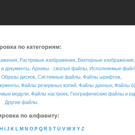
ровка по категориям:
ражения
,
Растровые изображения
,
Векторные изображения
 и документы
,
Архивы - сжатые файлы
,
Исполняемые фай
,
Образы дисков
,
Системные файлы
,
Файлы шрифтов
,
кументы
,
Файлы резервных копий
,
Файлы данных
,
Файлы б
емые модули
,
Файлы настроек
,
Географические файлы и ка
Другие файлы
.
ировка по алфавиту:
H
I
J
K
L
M
N
O
P
Q
R
S
T
U
V
W
X
Y
Z