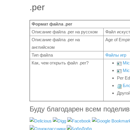
.per
Формат файла .per
Описание файла .per на русском
Файл искуст
Описание файла .per на
Age of Empir
английском
Тип файла
Файлы игр
Как, чем открыть файл .per?
Mic
Mic
Per Ed
Бло
Друго
Буду благодарен всем подели