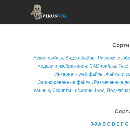
Сорти
Аудио-файлы
,
Видео-файлы
,
Рисунки, изоб
модели и изображения
,
CAD-файлы
,
Текст
Интернет - web файлы
,
Файлы игр
Зашифрованные файлы
,
Размеченные до
данных
,
Скрипты - исходный код
,
Подключа
Сорт
0-9
A
B
C
D
E
F
G