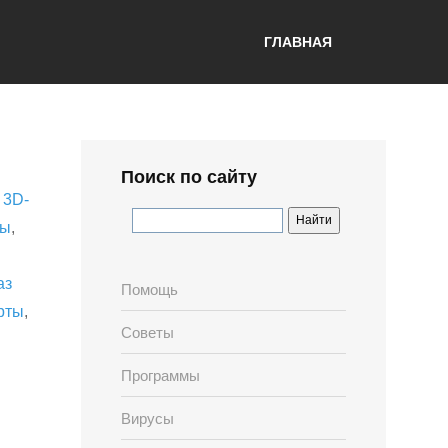
ГЛАВНАЯ
Поиск по сайту
,
3D-
лы
,
аз
Помощь
рты
,
Советы
Программы
Вирусы