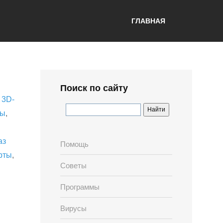
ГЛАВНАЯ
Поиск по сайту
,
3D-
лы
,
аз
Помощь
рты
,
Советы
Программы
Вирусы