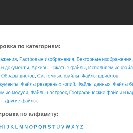
ровка по категориям:
ражения
,
Растровые изображения
,
Векторные изображения
 и документы
,
Архивы - сжатые файлы
,
Исполняемые фай
,
Образы дисков
,
Системные файлы
,
Файлы шрифтов
,
кументы
,
Файлы резервных копий
,
Файлы данных
,
Файлы б
емые модули
,
Файлы настроек
,
Географические файлы и ка
Другие файлы
.
ировка по алфавиту:
H
I
J
K
L
M
N
O
P
Q
R
S
T
U
V
W
X
Y
Z