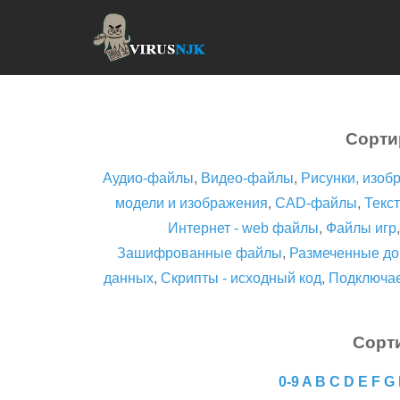
Сорти
Аудио-файлы
,
Видео-файлы
,
Рисунки, изоб
модели и изображения
,
CAD-файлы
,
Текст
Интернет - web файлы
,
Файлы игр
Зашифрованные файлы
,
Размеченные до
данных
,
Скрипты - исходный код
,
Подключа
Сорт
0-9
A
B
C
D
E
F
G