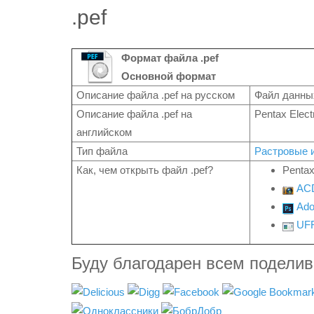
.pef
Формат файла .pef
Основной формат
Описание файла .pef на русском
Файл данны
Описание файла .pef на
Pentax Electr
английском
Тип файла
Растровые 
Как, чем открыть файл .pef?
Pentax
AC
Ado
UF
Буду благодарен всем подели