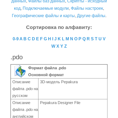
данных
,
Файлы баз данных
,
Скрипты - исходный
код
,
Подключаемые модули
,
Файлы настроек
,
Географические файлы и карты
,
Другие файлы
.
Сортировка по алфавиту:
0-9
A
B
C
D
E
F
G
H
I
J
K
L
M
N
O
P
Q
R
S
T
U
V
W
X
Y
Z
.pdo
Формат файла .pdo
Основной формат
Описание
3D-модель Pepakura
файла .pdo на
русском
Описание
Pepakura Designer File
файла .pdo на
английском