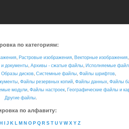
ровка по категориям:
ражения
,
Растровые изображения
,
Векторные изображения
 и документы
,
Архивы - сжатые файлы
,
Исполняемые фай
,
Образы дисков
,
Системные файлы
,
Файлы шрифтов
,
кументы
,
Файлы резервных копий
,
Файлы данных
,
Файлы б
емые модули
,
Файлы настроек
,
Географические файлы и ка
Другие файлы
.
ировка по алфавиту:
H
I
J
K
L
M
N
O
P
Q
R
S
T
U
V
W
X
Y
Z