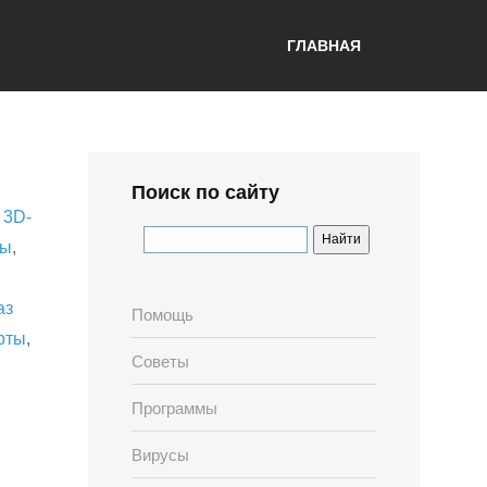
ГЛАВНАЯ
Поиск по сайту
,
3D-
лы
,
аз
Помощь
рты
,
Советы
Программы
Вирусы