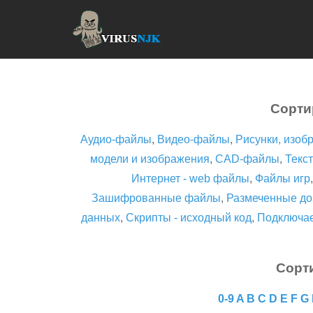
Сорти
Аудио-файлы
,
Видео-файлы
,
Рисунки, изоб
модели и изображения
,
CAD-файлы
,
Текст
Интернет - web файлы
,
Файлы игр
Зашифрованные файлы
,
Размеченные до
данных
,
Скрипты - исходный код
,
Подключа
Сорт
0-9
A
B
C
D
E
F
G