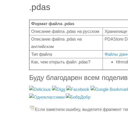
.pdas
Формат файла .pdas
Описание файла .pdas на русском
Хранилище 
Описание файла .pdas на
PDAStore Da
английском
Тип файла
Файлы дан
Как, чем открыть файл .pdas?
hfrmo
Буду благодарен всем подели
Если заметили ошибку, выделите фрагмент тек