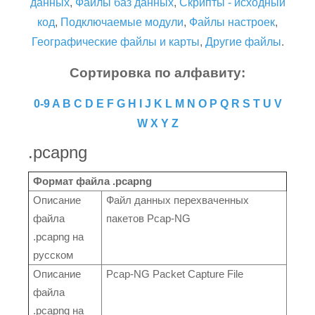
данных
,
Файлы баз данных
,
Скрипты - исходный
код
,
Подключаемые модули
,
Файлы настроек
,
Географические файлы и карты
,
Другие файлы
.
Сортировка по алфавиту:
0-9
A
B
C
D
E
F
G
H
I
J
K
L
M
N
O
P
Q
R
S
T
U
V
W
X
Y
Z
.pcapng
Формат файла .pcapng
Описание
Файл данных перехваченных
файла
пакетов Pcap-NG
.pcapng на
русском
Описание
Pcap-NG Packet Capture File
файла
.pcapng на