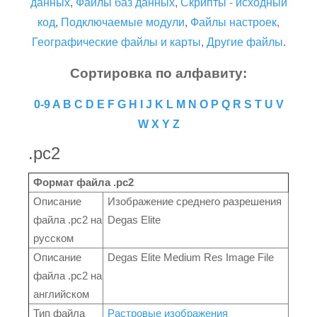
данных
,
Файлы баз данных
,
Скрипты - исходный
код
,
Подключаемые модули
,
Файлы настроек
,
Географические файлы и карты
,
Другие файлы
.
Сортировка по алфавиту:
0-9
A
B
C
D
E
F
G
H
I
J
K
L
M
N
O
P
Q
R
S
T
U
V
W
X
Y
Z
.pc2
Формат файла .pc2
Описание
Изображение среднего разрешения
файла .pc2 на
Degas Elite
русском
Описание
Degas Elite Medium Res Image File
файла .pc2 на
английском
Тип файла
Растровые изображения